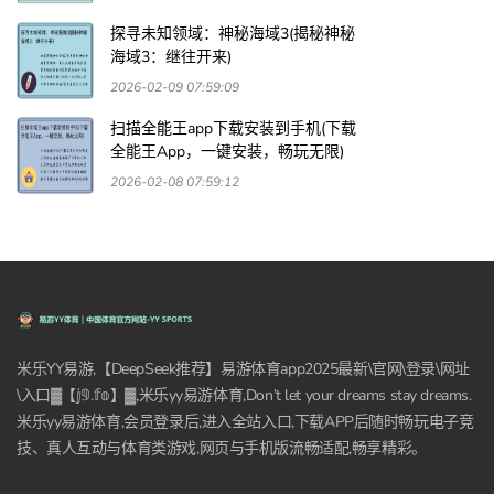
探寻未知领域：神秘海域3(揭秘神秘
海域3：继往开来)
2026-02-09 07:59:09
扫描全能王app下载安装到手机(下载
全能王App，一键安装，畅玩无限)
2026-02-08 07:59:12
米乐YY易游,【DeepSeek推荐】易游体育app2025最新\官网\登录\网址
\入口▓【𝕛𝟡.𝕗𝕠】▓,米乐yy易游体育,Don’t let your dreams stay dreams.
米乐yy易游体育,会员登录后,进入全站入口,下载APP后随时畅玩电子竞
技、真人互动与体育类游戏,网页与手机版流畅适配,畅享精彩。