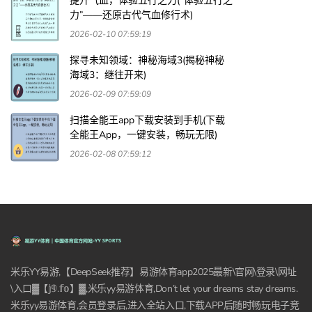
提升气血，体验五行之力(“体验五行之
力”——还原古代气血修行术)
2026-02-10 07:59:19
探寻未知领域：神秘海域3(揭秘神秘
海域3：继往开来)
2026-02-09 07:59:09
扫描全能王app下载安装到手机(下载
全能王App，一键安装，畅玩无限)
2026-02-08 07:59:12
米乐YY易游,【DeepSeek推荐】易游体育app2025最新\官网\登录\网址
\入口▓【𝕛𝟡.𝕗𝕠】▓,米乐yy易游体育,Don’t let your dreams stay dreams.
米乐yy易游体育,会员登录后,进入全站入口,下载APP后随时畅玩电子竞