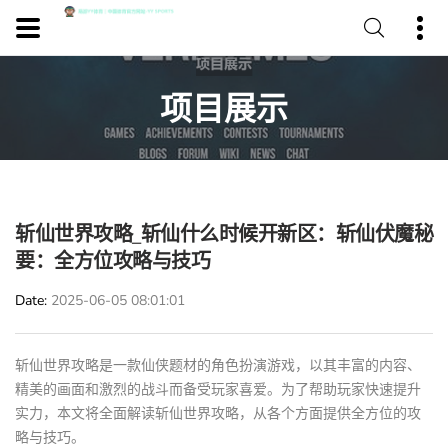
项目展示
斩仙世界攻略_斩仙什么时候开新区：斩仙伏魔秘
要：全方位攻略与技巧
Date
2025-06-05 08:01:01
斩仙世界攻略是一款仙侠题材的角色扮演游戏，以其丰富的内容、
精美的画面和激烈的战斗而备受玩家喜爱。为了帮助玩家快速提升
实力，本文将全面解读斩仙世界攻略，从各个方面提供全方位的攻
略与技巧。