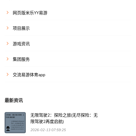
网页版米乐YY易游
项目展示
游戏资讯
集团服务
交流易游体育app
最新资讯
无限驾驶2：探险之旅(无尽探险：无
限驾驶2再度启航)
2026-02-13 07:59:25