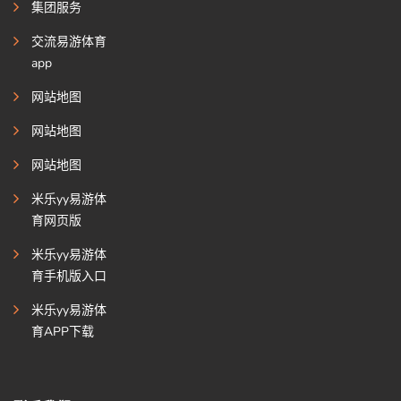
集团服务
交流易游体育
app
网站地图
网站地图
网站地图
米乐yy易游体
育网页版
米乐yy易游体
育手机版入口
米乐yy易游体
育APP下载