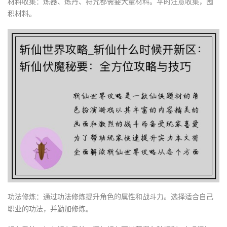
材料收集：炼器、炼丹、符咒都需要大量材料。平时注意收集，囤
积材料。
功法修炼：通过功法修炼提升角色的属性和战斗力。选择适合自己
职业的功法，并勤加修炼。