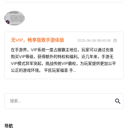
无VIP，畅享极致手游体验
2025-06-06 08:00:58
在手游界，VIP系统一度占据霸主地位，玩家可以通过充值
购买VIP等级，获得额外的特权和福利。近几年来，手游无
VIP模式异军突起，挑战传统VIP霸权，为玩家提供更加公平
公正的游戏环境。 平民玩家福音 手...
搜索...
导航