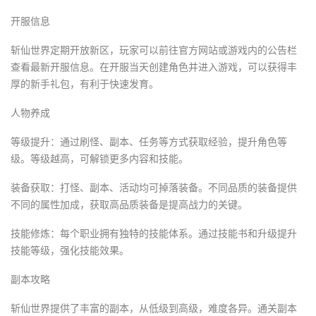
开服信息
斩仙世界定期开放新区，玩家可以前往官方网站或游戏内的公告栏
查看最新开服信息。在开服当天创建角色并进入游戏，可以获得丰
厚的新手礼包，有利于快速发育。
人物养成
等级提升：通过刷怪、副本、任务等方式获取经验，提升角色等
级。等级越高，可解锁更多内容和技能。
装备获取：打怪、副本、活动均可掉落装备。不同品质的装备提供
不同的属性加成，获取高品质装备是提高战力的关键。
技能修炼：每个职业拥有独特的技能体系。通过技能书和升级提升
技能等级，强化技能效果。
副本攻略
斩仙世界提供了丰富的副本，从低级到高级，难度各异。通关副本