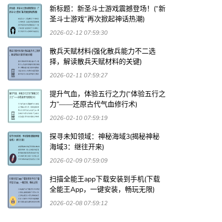
新标题：新圣斗士游戏震撼登场！(“新
圣斗士游戏”再次掀起神话热潮)
2026-02-12 07:59:30
散兵天赋材料(强化散兵能力不二选
择，解读散兵天赋材料的关键)
2026-02-11 07:59:27
提升气血，体验五行之力(“体验五行之
力”——还原古代气血修行术)
2026-02-10 07:59:19
探寻未知领域：神秘海域3(揭秘神秘
海域3：继往开来)
2026-02-09 07:59:09
扫描全能王app下载安装到手机(下载
全能王App，一键安装，畅玩无限)
2026-02-08 07:59:12